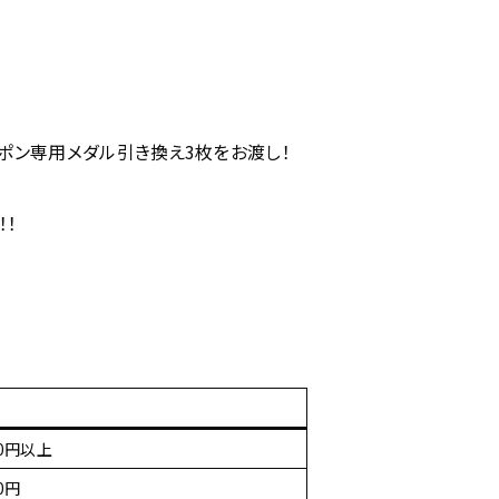
ャポン専用メダル引き換え3枚をお渡し！
！！
00円以上
00円