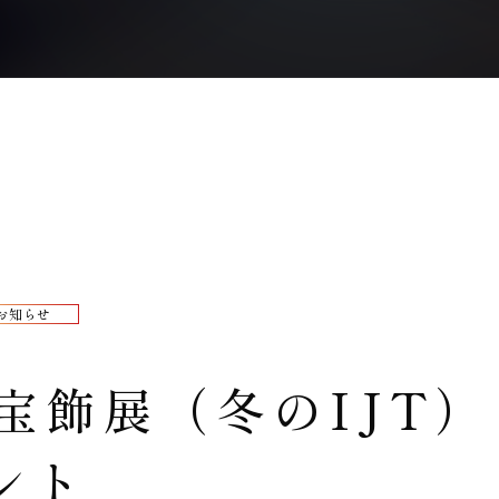
お知らせ
際宝飾展（冬のIJT
ント