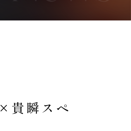
）×貴瞬スペ