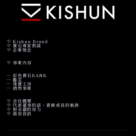
Kishun Brand
寶石專家對談
企業理念
事業內容
彩色寶石BANK
鑑定
珠寶工坊
銷售事業
会社概要
代表董事的話・貴瞬成長的軌跡
對永續的努力
錄用資訊