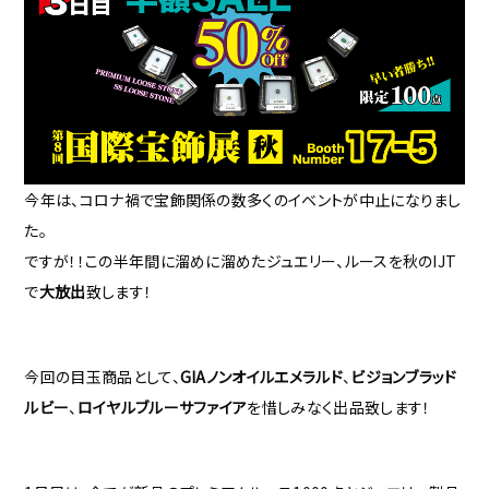
今年は、コロナ禍で宝飾関係の数多くのイベントが中止になりまし
た。
ですが！！この半年間に溜めに溜めたジュエリー、ルースを秋のIJT
で
大放出
致します！
今回の目玉商品として、
GIAノンオイルエメラルド
、
ビジョンブラッド
ルビー
、
ロイヤルブルーサファイア
を惜しみなく出品致します！