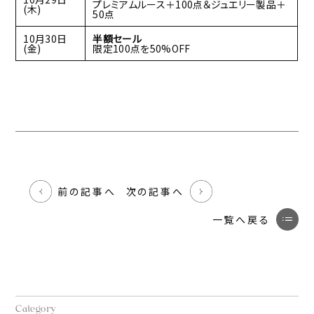
プレミアムルース＋100点＆ジュエリー製品＋
(木)
50点
10月30日
半額セール
(金)
限定100点を50%OFF
前の記事へ
次の記事へ
一覧へ戻る
Category