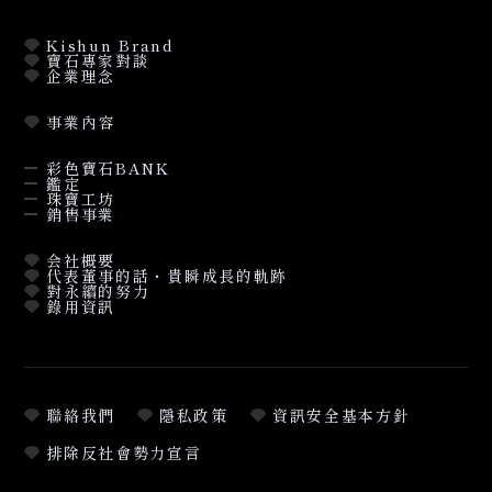
Kishun Brand
寶石專家對談
企業理念
事業內容
彩色寶石BANK
鑑定
珠寶工坊
銷售事業
会社概要
代表董事的話・貴瞬成長的軌跡
對永續的努力
錄用資訊
聯絡我們
隱私政策
資訊安全基本方針
排除反社會勢力宣言