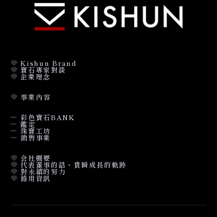
Kishun Brand
寶石專家對談
企業理念
事業內容
彩色寶石BANK
鑑定
珠寶工坊
銷售事業
会社概要
代表董事的話・貴瞬成長的軌跡
對永續的努力
錄用資訊