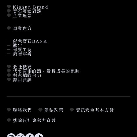
Kishun Brand
寶石專家對談
企業理念
事業內容
彩色寶石BANK
鑑定
珠寶工坊
銷售事業
会社概要
代表董事的話・貴瞬成長的軌跡
對永續的努力
錄用資訊
聯絡我們
隱私政策
資訊安全基本方針
排除反社會勢力宣言