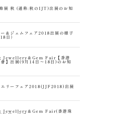
展 秋 (通称:秋のIJT)出展のお知
ー＆ジェムフェア2018出展の様子
18日）
g Jewellery＆Gem Fair【香港
會】出展(9月14日〜18日)のお知
リーフェア2018(JJF2018)出展
g Jewellery＆Gem Fair(香港珠