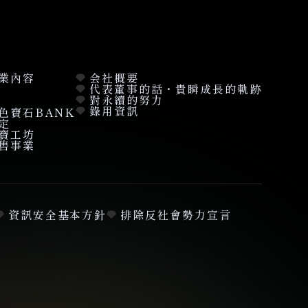
業內容
会社概要
代表董事的話・貴瞬成長的軌跡
對永續的努力
錄用資訊
色寶石BANK
定
寶工坊
售事業
資訊安全基本方針
排除反社會勢力宣言