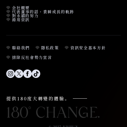
会社概要
代表董事的話・貴瞬成長的軌跡
對永續的努力
錄用資訊
聯絡我們
隱私政策
資訊安全基本方針
排除反社會勢力宣言
提供180度大轉變的體驗。
180° CHANGE.
© 2023 KISHUN