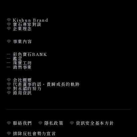
Kishun Brand
寶石專家對談
企業理念
事業內容
彩色寶石BANK
鑑定
珠寶工坊
銷售事業
会社概要
代表董事的話・貴瞬成長的軌跡
對永續的努力
錄用資訊
聯絡我們
隱私政策
資訊安全基本方針
排除反社會勢力宣言