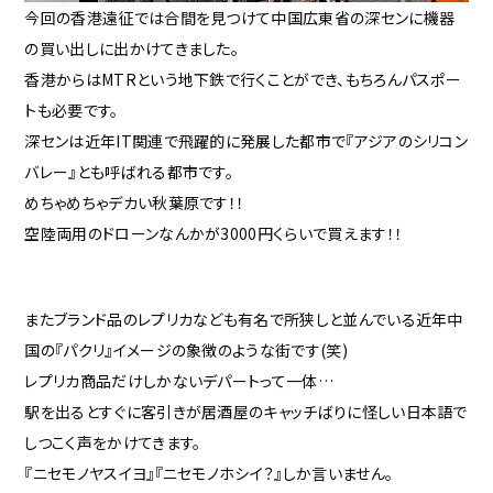
今回の香港遠征では合間を見つけて中国広東省の深センに機器
の買い出しに出かけてきました。
香港からはMTRという地下鉄で行くことができ、もちろんパスポー
トも必要です。
深センは近年IT関連で飛躍的に発展した都市で『アジアのシリコン
バレー』とも呼ばれる都市です。
めちゃめちゃデカい秋葉原です！！
空陸両用のドローンなんかが3000円くらいで買えます！！
またブランド品のレプリカなども有名で所狭しと並んでいる近年中
国の『パクリ』イメージの象徴のような街です(笑)
レプリカ商品だけしかないデパートって一体…
駅を出るとすぐに客引きが居酒屋のキャッチばりに怪しい日本語で
しつこく声をかけてきます。
『ニセモノヤスイヨ』『ニセモノホシイ？』しか言いません。