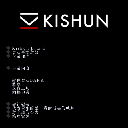
Kishun Brand
寶石專家對談
企業理念
事業內容
彩色寶石BANK
鑑定
珠寶工坊
銷售事業
会社概要
代表董事的話・貴瞬成長的軌跡
對永續的努力
錄用資訊